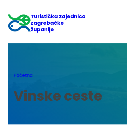
Skoči
do
Turistička zajednica
sadržaja
zagrebačke
županije
Početna
Vinske ceste