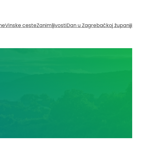
ine
Vinske ceste
Zanimljivosti
Dan u Zagrebačkoj županiji