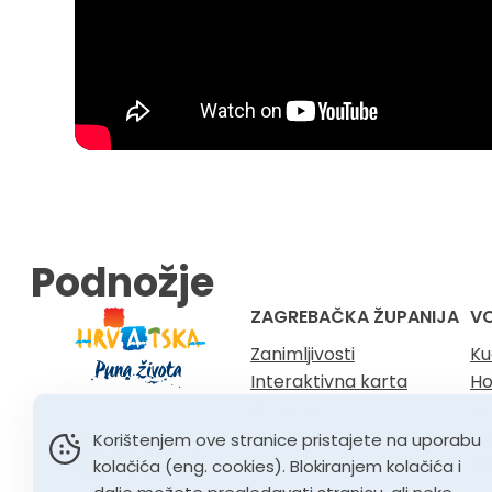
Podnožje
ZAGREBAČKA ŽUPANIJA
V
Zanimljivosti
Ku
Interaktivna karta
Ho
O nama
Gr
Kontakt
Vi
Korištenjem ove stranice pristajete na uporabu
Dv
kolačića (eng. cookies). Blokiranjem kolačića i