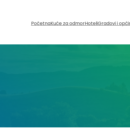
Početna
Kuće za odmor
Hoteli
Gradovi i opć