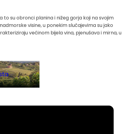
to su obronci planina i nižeg gorja koji na svojim
 nadmorske visine, u ponekim slučajevima su jako
arakteriziraju većinom bijela vina, pjenušava i mirna, u
sta