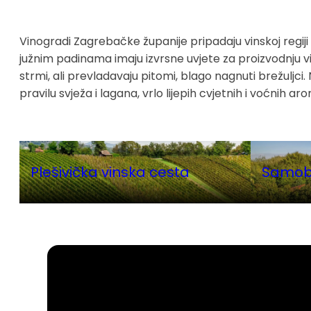
Vinogradi Zagrebačke županije pripadaju vinskoj regiji
južnim padinama imaju izvrsne uvjete za proizvodnju v
strmi, ali prevladavaju pitomi, blago nagnuti brežuljci. 
pravilu svježa i lagana, vrlo lijepih cvjetnih i voćnih a
Plešivička vinska cesta
Samobo