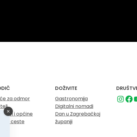
ODIČ
DOŽIVITE
DRUŠTVE
će za odmor
Gastronomija
teli
Digitalni nomadi
adovi i općine
Dan u Zagrebačkoj
nske ceste
županiji
orci