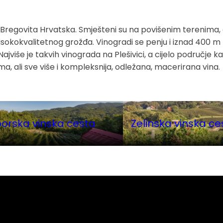
 Bregovita Hrvatska. Smješteni su na povišenim terenima, a 
isokokvalitetnog grožđa. Vinogradi se penju i iznad 400 m
Najviše je takvih vinograda na Plešivici, a cijelo područje k
roma, ali sve više i kompleksnija, odležana, macerirana vina.
rska vinska cesta
Zelinska vinska ce