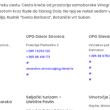
vinsku cestu. Cesta kreće od prostorija samoborske Vinogr
tom kroz Rude do Slanog Dola. Na njoj se nalazi sedam vinot
ilja, Rudnik “Sveta Barbara”, Botanički vrt Suban.
OPG Davor Sirovica
OPG Slava
orica ,
Prekrižje Plešivičko 2
Vincekov put 
Samobor
+385 1 6293 120
+385 98 9783
+385 98 418 173
#
#
#
vinarstvo.sirovica@zg.htnet.hr
#
#
#
Seljački turizam –
Vinotočje
narska
izletište Pavlin
Gaj bb, Molvi