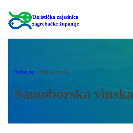
Skoči
do
Turistička zajednica
sadržaja
zagrebačke županije
/
Početna
Vinske ceste
Samoborska vinska