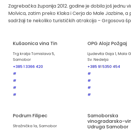
Zagrebačka županija 2012. godine je dobila još jednu 
Molvica, zatim preko Klaka i Cerja do Male Jazbine, a po
sadržaji te nekoliko turističkih atrakcija – Grgosova šp
Kušaonica vina Tin
OPG Alojz Požgaj
Trg kralja Tomislava 5,
Ljudevita Gaja 1, Mala G
Samobor
Sv. Nedelja
+385 1 3366 420
+385 91 5350 454
#
#
#
#
#
#
#
#
Podrum Filipec
Samoborska
vinogradarsko-vi
Stražnička 1a, Samobor
Udruga Samobor