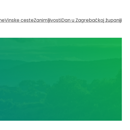
ine
Vinske ceste
Zanimljivosti
Dan u Zagrebačkoj županiji