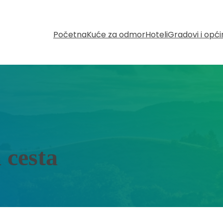
Početna
Kuće za odmor
Hoteli
Gradovi i opć
 cesta