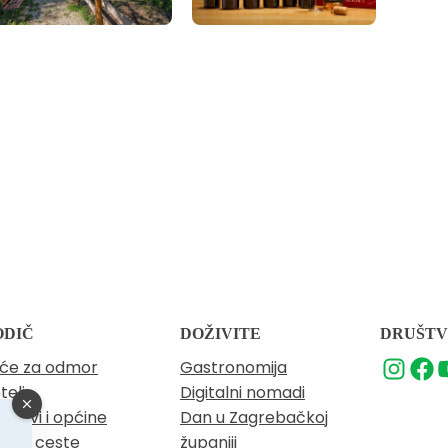
ODIČ
DOŽIVITE
DRUŠTV
će za odmor
Gastronomija
teli
Digitalni nomadi
adovi i općine
Dan u Zagrebačkoj
nske ceste
županiji