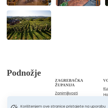
Podnožje
ZAGREBAČKA
V
ŽUPANIJA
Ku
Zanimljivosti
Ho
Interaktivna karta
Gr
O nama
Korištenjem ove stranice pristajete na uporabu
Vi