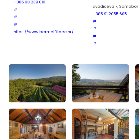
+385 98 239 010
Livadićeva 7, Samobor
#
+385 91 2055 605
#
#
#
#
https://www.bermetfilipec.hr/
#
#