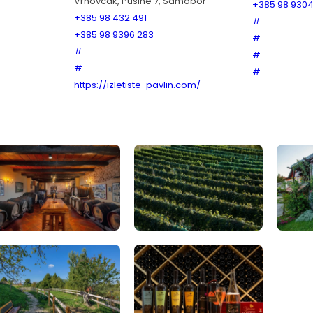
Vrhovčak, Pušine 7, Samobor
+385 98 9304
+385 98 432 491
#
+385 98 9396 283
#
#
#
#
#
https://izletiste-pavlin.com/