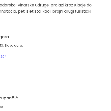
adarsko-vinarske udruge, prolazi kroz Kladje do
očja, pet izletišta, kao i brojni drugi turistički
gora
13, Slava gora,
 204
 Župančić
ce