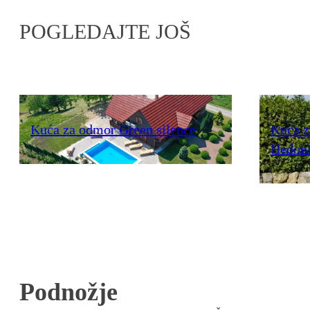
POGLEDAJTE JOŠ
Kuća za odmor Green silence
Kuća z
Hedon
Podnožje