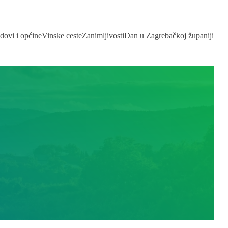
dovi i općine
Vinske ceste
Zanimljivosti
Dan u Zagrebačkoj županiji