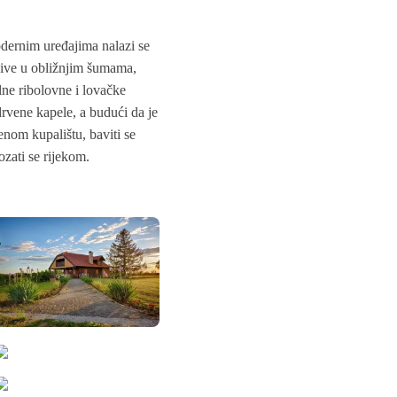
dernim uređajima nalazi se
jive u obližnjim šumama,
lne ribolovne i lovačke
rvene kapele, a budući da je
enom kupalištu, baviti se
zati se rijekom.