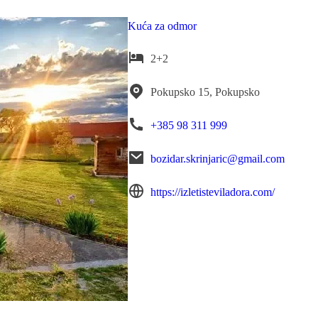
Kuća za odmor
2+2
Pokupsko 15, Pokupsko
+385 98 311 999
bozidar.skrinjaric@gmail.com
https://izletisteviladora.com/