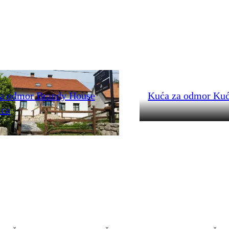
a odmor Brandy House
Kuća za odmor Kuć
ica