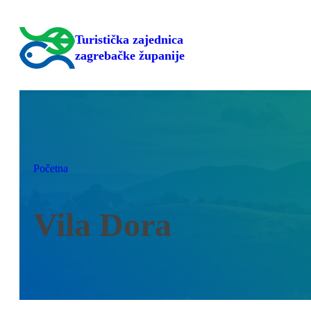
Skoči
do
Turistička zajednica
sadržaja
zagrebačke županije
Početna
Vila Dora