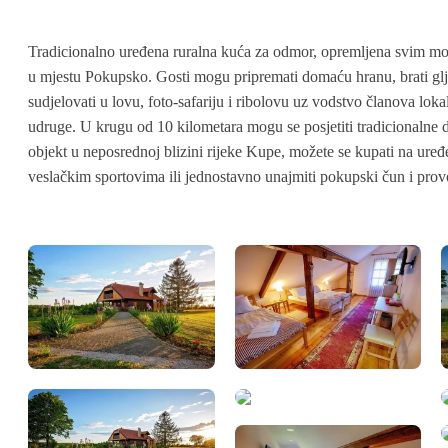
Tradicionalno uređena ruralna kuća za odmor, opremljena svim mo
u mjestu Pokupsko. Gosti mogu pripremati domaću hranu, brati gl
sudjelovati u lovu, foto-safariju i ribolovu uz vodstvo članova loka
udruge. U krugu od 10 kilometara mogu se posjetiti tradicionalne d
objekt u neposrednoj blizini rijeke Kupe, možete se kupati na uređ
veslačkim sportovima ili jednostavno unajmiti pokupski čun i provo