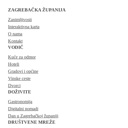
ZAGREBAČKA ŽUPANIJA
Zanimljivosti
Interaktivna karta
O nama
Kontakt
VODIČ
Kuće za odmor
Hoteli
Gradovi i općine
Vinske ceste
Dvorci
DOŽIVITE
Gastronomija
Digitalni nomadi
Dan u Zagrebačkoj županiji
DRUŠTVENE MREŽE