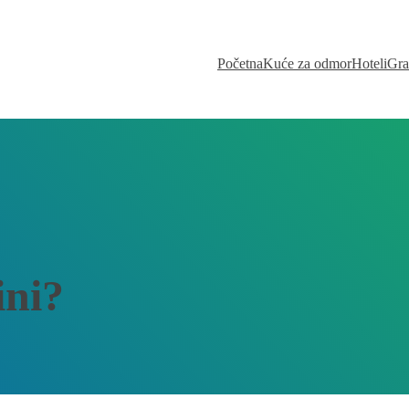
Početna
Kuće za odmor
Hoteli
Gra
ini?