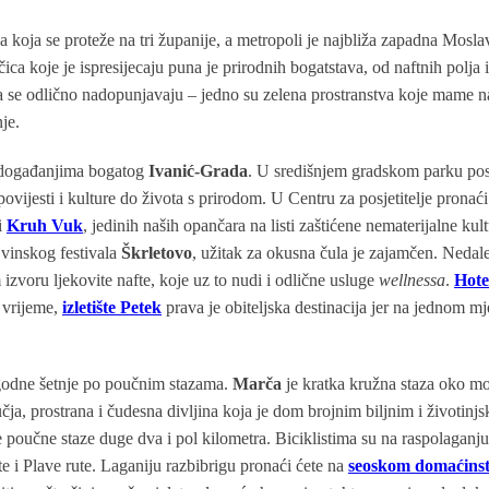
 koja se proteže na tri županije, a metropoli je najbliža zapadna Mosla
ca koje je ispresijecaju puna je prirodnih bogatstava, od naftnih polja 
a se odlično nadopunjavaju – jedno su zelena prostranstva koje mame na
je.
 i događanjima bogatog
Ivanić-Grada
. U središnjem gradskom parku pos
ovijesti i kulture do života s prirodom. U Centru za posjetitelje pronaći
i
Kruh Vuk
, jedinih naših opančara na listi zaštićene nematerijalne kul
 vinskog festivala
Škrletovo
, užitak za okusna čula je zajamčen. Nedal
 izvoru ljekovite nafte, koje uz to nudi i odlične usluge
wellnessa
.
Hote
i vrijeme,
izletište Petek
prava je obiteljska destinacija jer na jednom mjes
 ugodne šetnje po poučnim stazama.
Marča
je kratka kružna staza oko mo
ja, prostrana i čudesna divljina koja je dom brojnim biljnim i životinj
e poučne staze duge dva i pol kilometra. Biciklistima su na raspolaganju
te i Plave rute. Laganiju razbibrigu pronaći ćete na
seoskom domaćinst