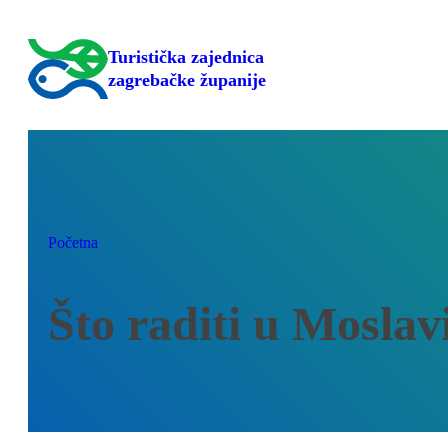
Skoči
do
Turistička zajednica
sadržaja
zagrebačke županije
Početna
Što raditi u Moslav