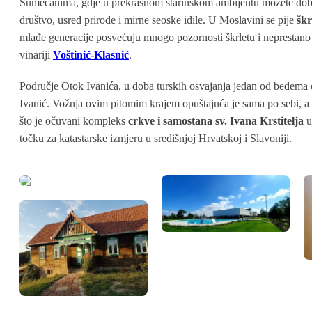
Šumećanima, gdje u prekrasnom starinskom ambijentu možete dobiti
društvo, usred prirode i mirne seoske idile. U Moslavini se pije
škr
mlađe generacije posvećuju mnogo pozornosti škrletu i neprestano 
vinariji
Voštinić-Klasnić
.
Područje Otok Ivanića, u doba turskih osvajanja jedan od bedema ob
Ivanić. Vožnja ovim pitomim krajem opuštajuća je sama po sebi, a p
što je očuvani kompleks
crkve i samostana sv. Ivana Krstitelja
u 
točku za katastarske izmjeru u središnjoj Hrvatskoj i Slavoniji.