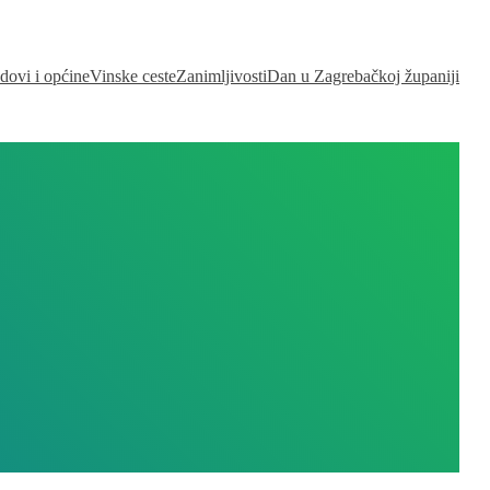
dovi i općine
Vinske ceste
Zanimljivosti
Dan u Zagrebačkoj županiji