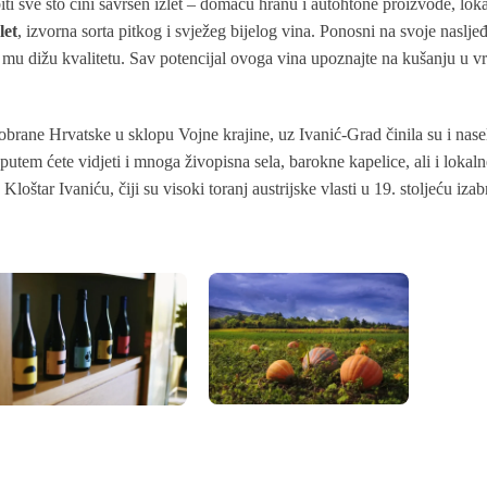
 sve što čini savršen izlet – domaću hranu i autohtone proizvode, loka
let
, izvorna sorta pitkog i svježeg bijelog vina. Ponosni na svoje naslje
mu dižu kvalitetu. Sav potencijal ovoga vina upoznajte na kušanju u vr
rane Hrvatske u sklopu Vojne krajine, uz Ivanić-Grad činila su i nasel
utem ćete vidjeti i mnoga živopisna sela, barokne kapelice, ali i lokal
Kloštar Ivaniću, čiji su visoki toranj austrijske vlasti u 19. stoljeću iza