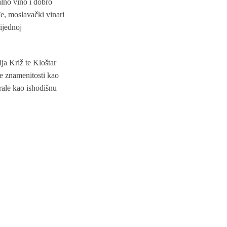
lno vino i dobro
đe, moslavački vinari
ijednoj
ja Križ te Kloštar
ne znamenitosti kao
brale kao ishodišnu