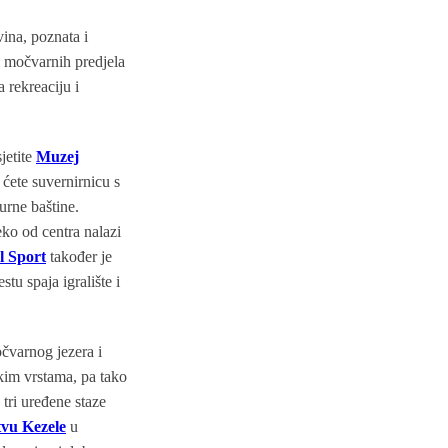
vina, poznata i
i močvarnih predjela
 rekreaciju i
jetite
Muzej
 ćete suvernirnicu s
turne baštine.
eko od centra nalazi
l Sport
također je
tu spaja igralište i
čvarnog jezera i
skim vrstama, pa tako
 tri uređene staze
vu Kezele
u