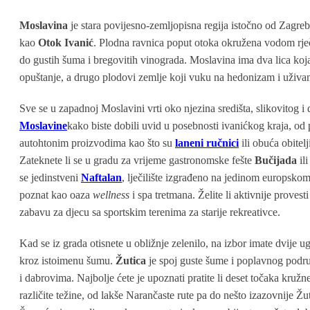
Moslavina
je stara povijesno-zemljopisna regija istočno od Zagreba
kao
Otok Ivanić
. Plodna ravnica poput otoka okružena vodom rječi
do gustih šuma i bregovitih vinograda. Moslavina ima dva lica koj
opuštanje, a drugo plodovi zemlje koji vuku na hedonizam i uživan
Sve se u zapadnoj Moslavini vrti oko njezina središta, slikovitog
Moslavine
kako biste dobili uvid u posebnosti ivanićkog kraja, od p
autohtonim proizvodima kao što su
laneni ručnici
ili obuća obitelj
Zateknete li se u gradu za vrijeme gastronomske fešte
Bučijada
ili
se jedinstveni
Naftalan
, lječilište izgrađeno na jedinom europskom
poznat kao oaza
wellness
i spa tretmana. Želite li aktivnije provest
zabavu za djecu sa sportskim terenima za starije rekreativce.
Kad se iz grada otisnete u obližnje zelenilo, na izbor imate dvije
kroz istoimenu šumu.
Žutica
je spoj guste šume i poplavnog područ
i dabrovima. Najbolje ćete je upoznati pratite li deset točaka kružn
različite težine, od lakše Narančaste rute pa do nešto izazovnije Žu