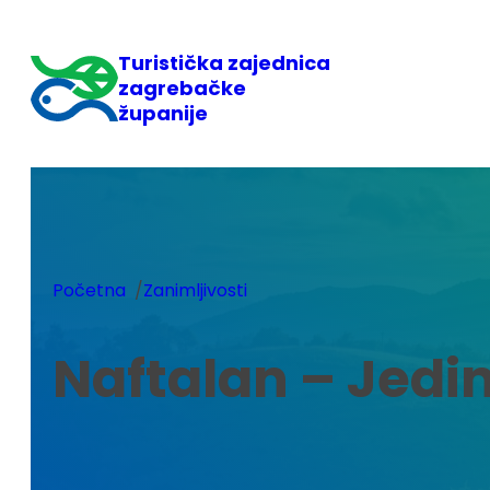
Skoči
do
Turistička zajednica
sadržaja
zagrebačke
županije
/
Početna
Zanimljivosti
Naftalan – Jedin