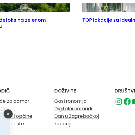
i detoks na zelenom
TOP lokacije za ideal
u
ODIČ
DOŽIVITE
DRUŠTVE
će za odmor
Gastronomija
teli
Digitalni nomadi
adovi i općine
Dan u Zagrebačkoj
nske ceste
županiji
orci