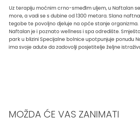
Uz terapiju moćnim crno-smeđim uljem, u Naftalan se do
more, a vadi se s dubine od 1300 metara. Slana naftna 
tegobe te povoljno djeluje na opće stanje organizma.
Naftalan je i poznato wellness i spa odredište. Smješt
park u blizini Specijalne bolnice upotpunjuje ponudu 
ima svoje adute da zadovolji posjetitelje željne istraživ
MOŽDA ĆE VAS ZANIMATI