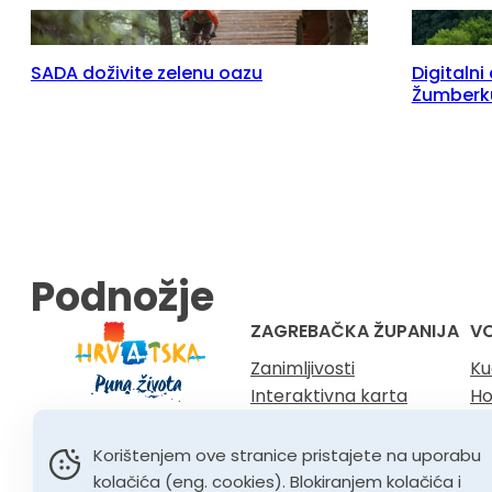
SADA doživite zelenu oazu
Digitaln
Žumberk
Podnožje
ZAGREBAČKA ŽUPANIJA
V
Zanimljivosti
Ku
Interaktivna karta
Ho
O nama
Gr
Kontakt
Vi
Korištenjem ove stranice pristajete na uporabu
Dv
kolačića (eng. cookies). Blokiranjem kolačića i