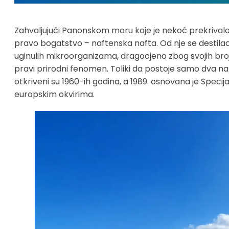
Zahvaljujući Panonskom moru koje je nekoć prekrivalo 
pravo bogatstvo – naftenska nafta. Od nje se destila
uginulih mikroorganizama, dragocjeno zbog svojih brojnih 
pravi prirodni fenomen. Toliki da postoje samo dva nala
otkriveni su 1960-ih godina, a 1989. osnovana je Specija
europskim okvirima.