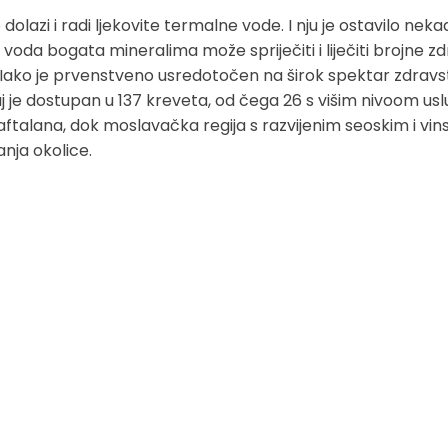
lazi i radi ljekovite termalne vode. I nju je ostavilo ne
voda bogata mineralima može spriječiti i liječiti brojne 
 Iako je prvenstveno usredotočen na širok spektar zdrav
aj je dostupan u 137 kreveta, od čega 26 s višim nivoom usl
Naftalana, dok moslavačka regija s razvijenim seoskim i v
anja okolice.