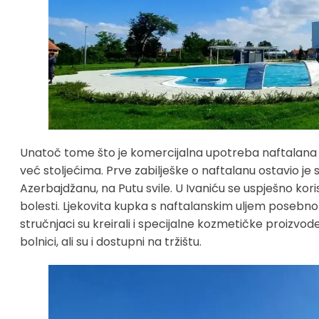
Unatoč tome što je komercijalna upotreba naftalana u 
već stoljećima. Prve zabilješke o naftalanu ostavio je s
Azerbajdžanu, na Putu svile. U Ivaniću se uspješno kori
bolesti. Ljekovita kupka s naftalanskim uljem posebno j
stručnjaci su kreirali i specijalne kozmetičke proizvo
bolnici, ali su i dostupni na tržištu.