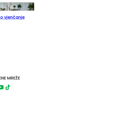
no vjenčanje
NE MREŽE