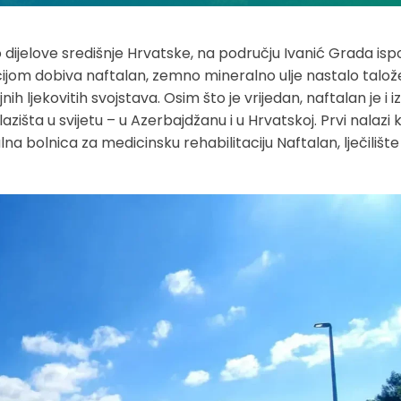
dijelove središnje Hrvatske, na području Ivanić Grada ispo
cijom dobiva naftalan, zemno mineralno ulje nastalo talo
ljekovitih svojstava. Osim što je vrijedan, naftalan je i iz
zišta u svijetu – u Azerbajdžanu i u Hrvatskoj. Prvi nalazi
lna bolnica za medicinsku rehabilitaciju Naftalan, lječilišt