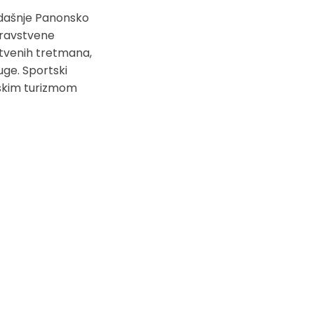
kadašnje Panonsko
zdravstvene
stvenih tretmana,
uge. Sportski
inskim turizmom