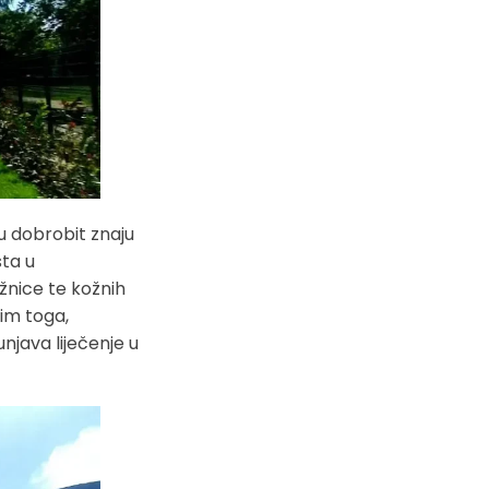
u dobrobit znaju
šta u
ežnice te kožnih
sim toga,
njava liječenje u