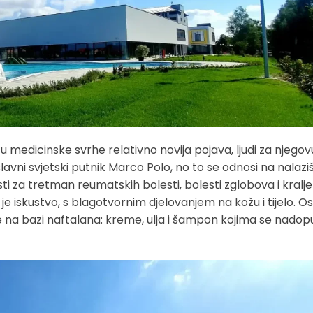
medicinske svrhe relativno novija pojava, ljudi za njegov
lavni svjetski putnik Marco Polo, no to se odnosi na nalazi
sti za tretman reumatskih bolesti, bolesti zglobova i kralj
e iskustvo, s blagotvornim djelovanjem na kožu i tijelo. O
de na bazi naftalana: kreme, ulja i šampon kojima se nadopu