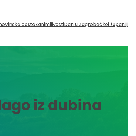
ine
Vinske ceste
Zanimljivosti
Dan u Zagrebačkoj županiji
lago iz dubina