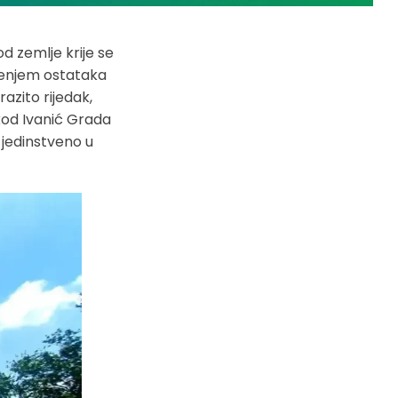
d zemlje krije se
ženjem ostataka
razito rijedak,
 kod Ivanić Grada
e jedinstveno u