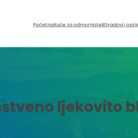
Početna
Kuće za odmor
Hoteli
Gradovi i opć
stveno ljekovito b