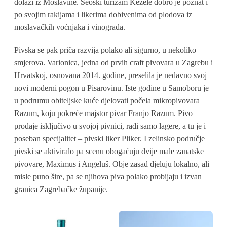
dolazi iz Moslavine. Seoski turizam Kezele dobro je poznat i
po svojim rakijama i likerima dobivenima od plodova iz
moslavačkih voćnjaka i vinograda.
Pivska se pak priča razvija polako ali sigurno, u nekoliko
smjerova. Varionica, jedna od prvih craft pivovara u Zagrebu i
Hrvatskoj, osnovana 2014. godine, preselila je nedavno svoj
novi moderni pogon u Pisarovinu. Iste godine u Samoboru je
u podrumu obiteljske kuće djelovati počela mikropivovara
Razum, koju pokreće majstor pivar Franjo Razum. Pivo
prodaje isključivo u svojoj pivnici, radi samo lagere, a tu je i
poseban specijalitet – pivski liker Pliker. I zelinsko područje
pivski se aktiviralo pa scenu obogaćuju dvije male zanatske
pivovare, Maximus i Angeluš. Obje zasad djeluju lokalno, ali
misle puno šire, pa se njihova piva polako probijaju i izvan
granica Zagrebačke županije.