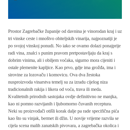
Prostor Zagrebačke županije od davnina je vinorodan kraj i uz
tri vinske ceste i mnoštvo obiteljskih vinarija, najpoznatiji je
po svojoj vinskoj ponudi. No iako se ovamo dolazi ponajprije
radi vina, znalci s punim pravom pretpostavljaju da kraj s
dobrim vinima, ali i obiljem voćaka, sigurno mora cijeniti i
ostale plemenite kapljice. Kao prvo, gdje ima grožđa, ima i
sirovine za lozovaču i komovicu. Ova dva žestoka
nusproizvoda vinarstva temelj su za izradu cijelog niza
tradicionalnih rakija i likera od voća, trava ili meda.
Kvalitetnih prirodnih sastojaka ovdje definitivno ne manjka,
kao ni pomno razvijanih i ljubomorno čuvanih receptura.
Neki su proizvođači otišli korak dalje pa rade specifična pića
kao što su vinjak, bermet ili džin. U novije vrijeme razvila se
cijela scena malih zanatskih pivovara, a zagrebačka okolica i