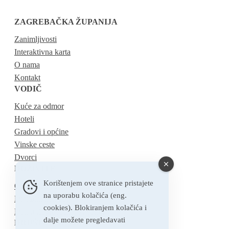
ZAGREBAČKA ŽUPANIJA
Zanimljivosti
Interaktivna karta
O nama
Kontakt
VODIČ
Kuće za odmor
Hoteli
Gradovi i općine
Vinske ceste
Dvorci
DOŽIVITE
Korištenjem ove stranice pristajete
Gastronomija
na uporabu kolačića (eng.
Digitalni nomadi
cookies). Blokiranjem kolačića i
Dan u Zagrebačkoj županiji
dalje možete pregledavati
DRUŠTVENE MREŽE