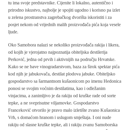
tu ima svoje predstavnike. Cijenite li lokalno, autentično i
prirodno iskustvo, najbolje je spojiti ugodno i korisno pa izlet
u zelena prostranstva zagrebačkog dvorišta iskoristiti i za
posjet nekom od vrijednih malih proizvođača pića koja vesele
ljude.
Oko Samobora nalazi se nekoliko proizvođača rakija i likera,
od kojih je vjerojatno najpoznatija obiteljska destilerija
Perković, jedna od prvih i aktivnijih na području Hrvatske.
Kako se ne bave vinogradarstvom, baza za širok spektar pića
kod njih je jabukovača, destilat plodova jabuke. Obiteljsko
gospodarstvo sa šarmantnom kušaonicom po imenu Hedonica
ponosi se svojim voćnim destilatima, kao i odležanim
vinjacima, a zanimljivo je da rakiju od kruške rade od sorte
tepke, a ne sveprisutne viljamovke. Gospodarstvo
Franceković otvorilo je pravo malo izletište zvano Kušaonica
Vrh, s domaćom hranom i uslugom smještaja. I oni nude
rakiju od slasne kruške tepke, ali i rakiju zvanu Samoborska