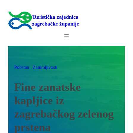
Skoči
do
Turistička zajednica
sadržaja
zagrebačke županije
/
Početna
Zanimljivosti
Fine zanatske
kapljice iz
zagrebačkog zelenog
prstena