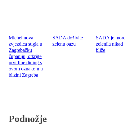
Michelinova
SADA doživite
SADA je more
zvjezdica stigla u
zelenu oazu
zelenila nikad
Zagrebačku
bliže
županiju, otkrijte
prvi fine dining s
ovom oznakom u
blizini Zagreba
Podnožje