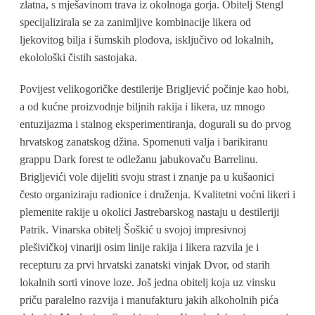
zlatna, s mješavinom trava iz okolnoga gorja. Obitelj Štengl
specijalizirala se za zanimljive kombinacije likera od
ljekovitog bilja i šumskih plodova, isključivo od lokalnih,
ekolološki čistih sastojaka.
Povijest velikogoričke destilerije Brigljević počinje kao hobi,
a od kućne proizvodnje biljnih rakija i likera, uz mnogo
entuzijazma i stalnog eksperimentiranja, dogurali su do prvog
hrvatskog zanatskog džina. Spomenuti valja i barikiranu
grappu Dark forest te odležanu jabukovaču Barrelinu.
Brigljevići vole dijeliti svoju strast i znanje pa u kušaonici
često organiziraju radionice i druženja. Kvalitetni voćni likeri i
plemenite rakije u okolici Jastrebarskog nastaju u destileriji
Patrik. Vinarska obitelj Šoškić u svojoj impresivnoj
plešivičkoj vinariji osim linije rakija i likera razvila je i
recepturu za prvi hrvatski zanatski vinjak Dvor, od starih
lokalnih sorti vinove loze. Još jedna obitelj koja uz vinsku
priču paralelno razvija i manufakturu jakih alkoholnih pića