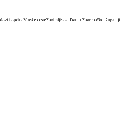
dovi i općine
Vinske ceste
Zanimljivosti
Dan u Zagrebačkoj županiji