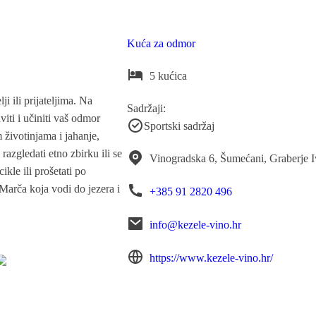
Kuća za odmor
5 kućica
i ili prijateljima. Na
Sadržaji:
iti i učiniti vaš odmor
Sportski sadržaj
 životinjama i jahanje,
razgledati etno zbirku ili se
Vinogradska 6, Šumećani, Graberje 
kle ili prošetati po
arča koja vodi do jezera i
+385 91 2820 496
info@kezele-vino.hr
https://www.kezele-vino.hr/