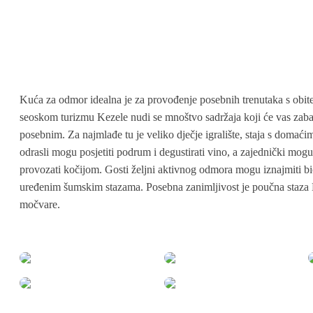
Kuća za odmor idealna je za provođenje posebnih trenutaka s obitelj
seoskom turizmu Kezele nudi se mnoštvo sadržaja koji će vas zabav
posebnim. Za najmlađe tu je veliko dječje igralište, staja s domaćim
odrasli mogu posjetiti podrum i degustirati vino, a zajednički mogu 
provozati kočijom. Gosti željni aktivnog odmora mogu iznajmiti bici
uređenim šumskim stazama. Posebna zanimljivost je poučna staza M
močvare.