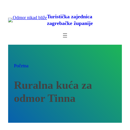
Skoči
do
Turistička zajednica
sadržaja
zagrebačke županije
Početna
Ruralna kuća za
odmor Tinna