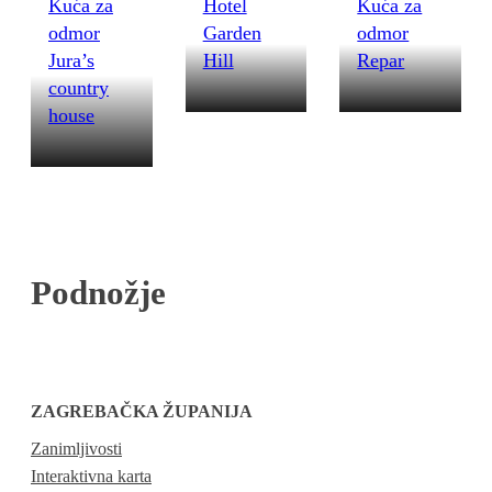
Kuća za
Hotel
Kuća za
odmor
Garden
odmor
Jura’s
Hill
Repar
country
house
Podnožje
ZAGREBAČKA ŽUPANIJA
Zanimljivosti
Interaktivna karta