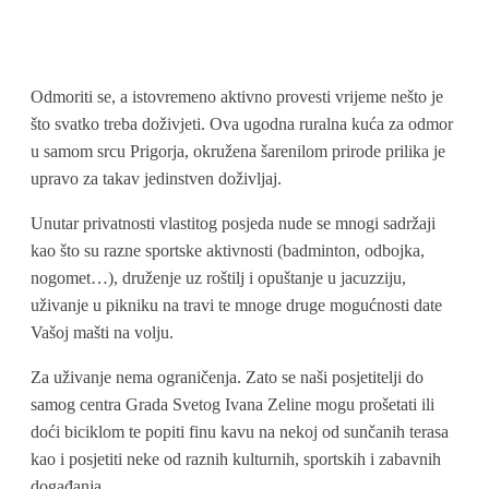
Odmoriti se, a istovremeno aktivno provesti vrijeme nešto je
što svatko treba doživjeti. Ova ugodna ruralna kuća za odmor
u samom srcu Prigorja, okružena šarenilom prirode prilika je
upravo za takav jedinstven doživljaj.
Unutar privatnosti vlastitog posjeda nude se mnogi sadržaji
kao što su razne sportske aktivnosti (badminton, odbojka,
nogomet…), druženje uz roštilj i opuštanje u jacuzziju,
uživanje u pikniku na travi te mnoge druge mogućnosti date
Vašoj mašti na volju.
Za uživanje nema ograničenja. Zato se naši posjetitelji do
samog centra Grada Svetog Ivana Zeline mogu prošetati ili
doći biciklom te popiti finu kavu na nekoj od sunčanih terasa
kao i posjetiti neke od raznih kulturnih, sportskih i zabavnih
događanja.