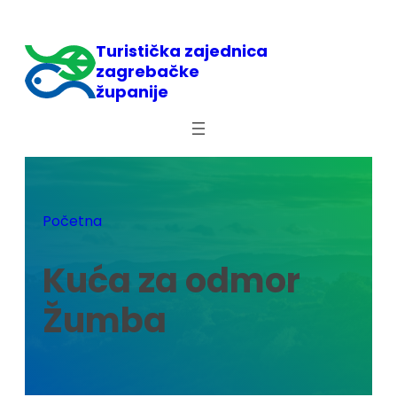
Skoči
do
Turistička zajednica
sadržaja
zagrebačke
županije
Početna
Kuća za odmor
Žumba