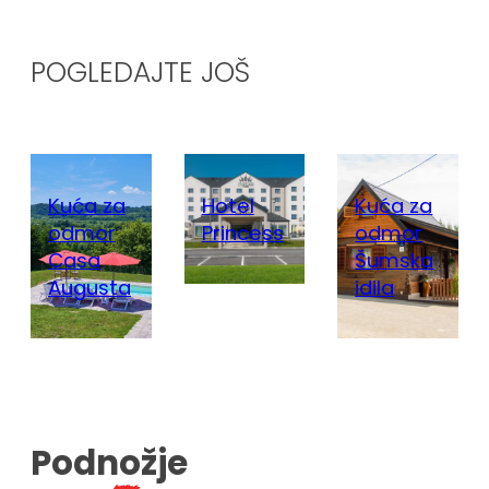
POGLEDAJTE JOŠ
Kuća za
Hotel
Kuća za
odmor
Princess
odmor
Casa
Šumska
Augusta
idila
Podnožje