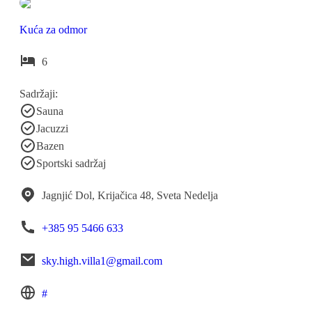
Kuća za odmor
6
Sadržaji:
Sauna
Jacuzzi
Bazen
Sportski sadržaj
Jagnjić Dol, Krijačica 48, Sveta Nedelja
+385 95 5466 633
sky.high.villa1@gmail.com
#