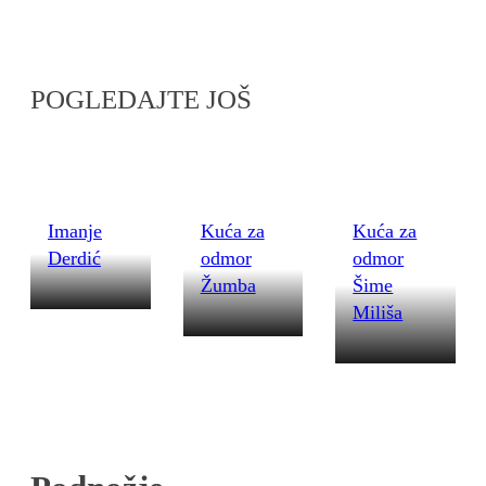
POGLEDAJTE JOŠ
Imanje
Kuća za
Kuća za
Derdić
odmor
odmor
Žumba
Šime
Miliša