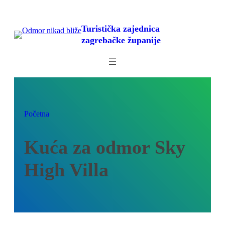
Skoči
do
Turistička zajednica
sadržaja
zagrebačke županije
Početna
Kuća za odmor Sky
High Villa