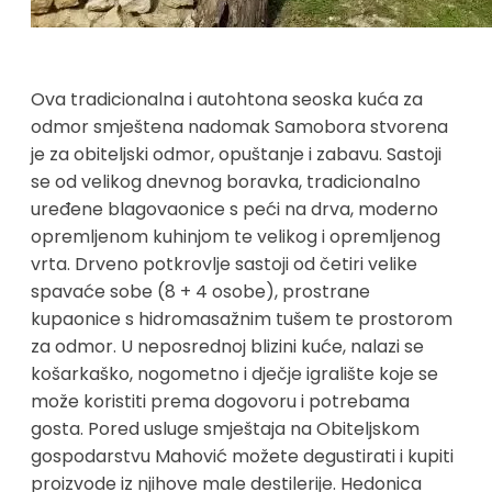
Ova tradicionalna i autohtona seoska kuća za
odmor smještena nadomak Samobora stvorena
je za obiteljski odmor, opuštanje i zabavu. Sastoji
se od velikog dnevnog boravka, tradicionalno
uređene blagovaonice s peći na drva, moderno
opremljenom kuhinjom te velikog i opremljenog
vrta. Drveno potkrovlje sastoji od četiri velike
spavaće sobe (8 + 4 osobe), prostrane
kupaonice s hidromasažnim tušem te prostorom
za odmor. U neposrednoj blizini kuće, nalazi se
košarkaško, nogometno i dječje igralište koje se
može koristiti prema dogovoru i potrebama
gosta. Pored usluge smještaja na Obiteljskom
gospodarstvu Mahović možete degustirati i kupiti
proizvode iz njihove male destilerije. Hedonica