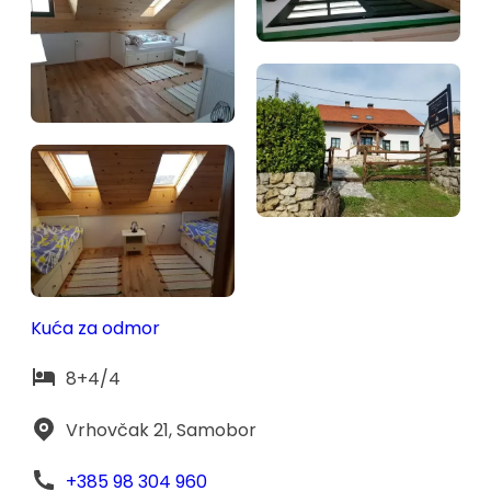
Kuća za odmor
8+4/4
Vrhovčak 21, Samobor
+385 98 304 960