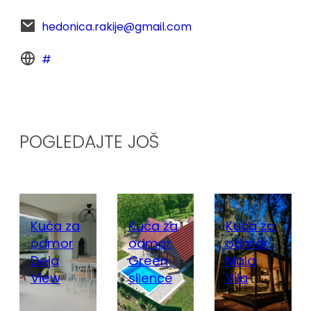
hedonica.rakije@gmail.com
#
POGLEDAJTE JOŠ
Kuća za
Kuća za
Kuća za
odmor
odmor
odmor
Deja
Green
Mala
View
silence
Vila