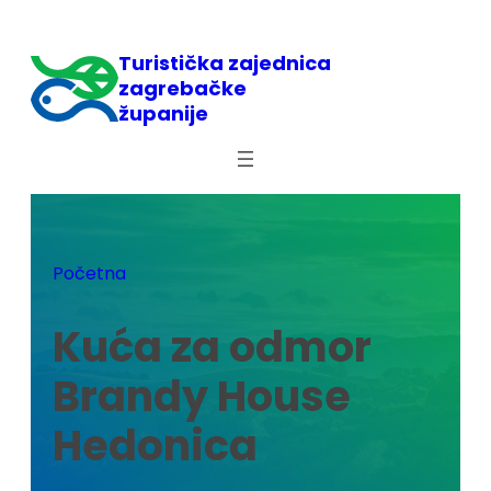
Skoči
do
Turistička zajednica
sadržaja
zagrebačke
županije
Početna
Kuća za odmor
Brandy House
Hedonica