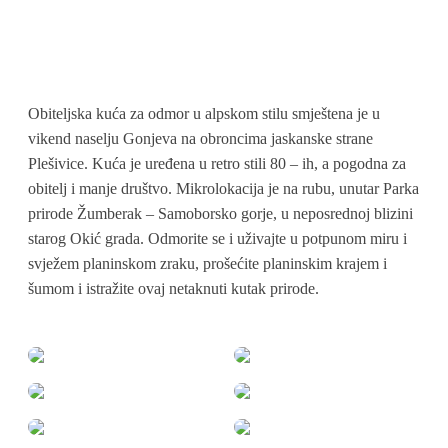
Obiteljska kuća za odmor u alpskom stilu smještena je u
vikend naselju Gonjeva na obroncima jaskanske strane
Plešivice. Kuća je uređena u retro stili 80 – ih, a pogodna za
obitelj i manje društvo. Mikrolokacija je na rubu, unutar Parka
prirode Žumberak – Samoborsko gorje, u neposrednoj blizini
starog Okić grada. Odmorite se i uživajte u potpunom miru i
svježem planinskom zraku, prošećite planinskim krajem i
šumom i istražite ovaj netaknuti kutak prirode.