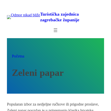
Skoči
do
Turistička zajednica
sadržaja
zagrebačke županije
Početna
Zeleni papar
Popularan izbor za nedjeljne ručkove ili prigodne proslave,
Zeleni papar pouzdan je u pripremanju klasika hrvatske