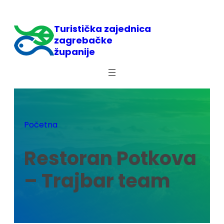
Skoči
do
Turistička zajednica
sadržaja
zagrebačke
županije
Početna
Restoran Potkova
– Trajbar team