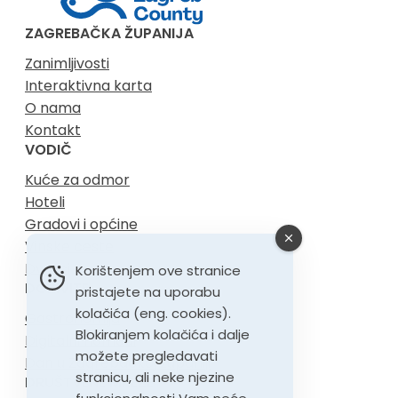
ZAGREBAČKA ŽUPANIJA
Zanimljivosti
Interaktivna karta
O nama
Kontakt
VODIČ
Kuće za odmor
Hoteli
Gradovi i općine
Vinske ceste
Dvorci
Korištenjem ove stranice
DOŽIVITE
pristajete na uporabu
kolačića (eng. cookies).
Gastronomija
Blokiranjem kolačića i dalje
Digitalni nomadi
možete pregledavati
Dan u Zagrebačkoj županiji
stranicu, ali neke njezine
DRUŠTVENE MREŽE