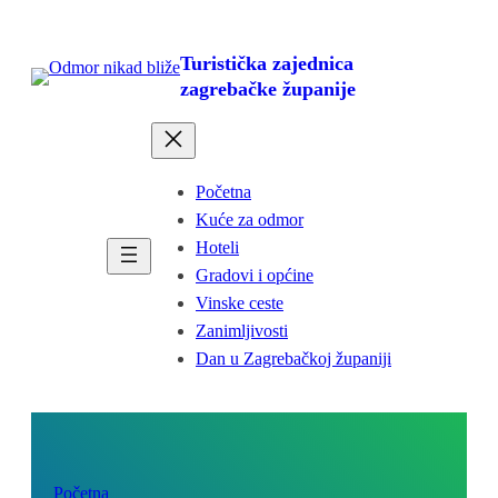
Skoči
do
Turistička zajednica
sadržaja
zagrebačke županije
Početna
Kuće za odmor
Hoteli
Gradovi i općine
Vinske ceste
Zanimljivosti
Dan u Zagrebačkoj županiji
Početna