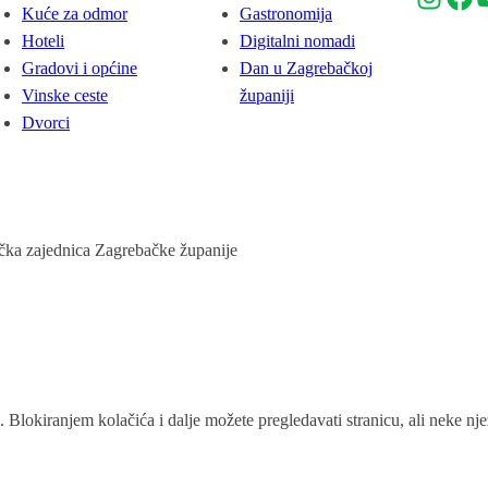
Kuće za odmor
Gastronomija
Hoteli
Digitalni nomadi
Gradovi i općine
Dan u Zagrebačkoj
Vinske ceste
županiji
Dvorci
ička zajednica Zagrebačke županije
. Blokiranjem kolačića i dalje možete pregledavati stranicu, ali neke n