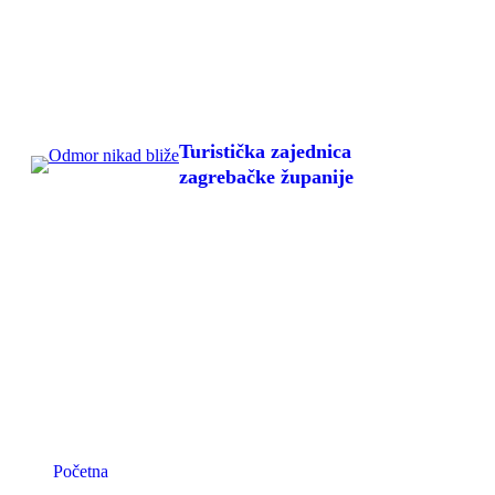
Skoči
do
sadržaja
Turistička zajednica
zagrebačke županije
Početna