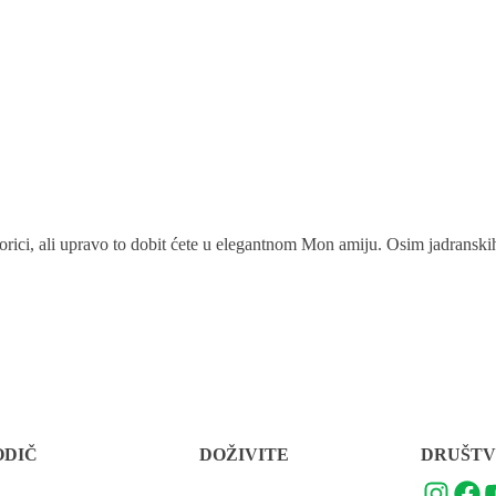
orici, ali upravo to dobit ćete u elegantnom Mon amiju. Osim jadranskih, t
ODIČ
DOŽIVITE
DRUŠTV