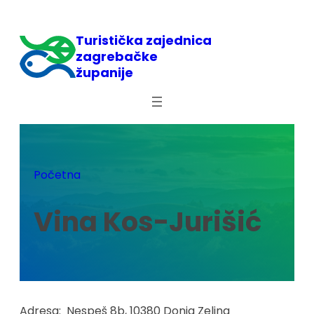
Skoči
do
Turistička zajednica
sadržaja
zagrebačke
županije
Početna
Vina Kos-Jurišić
Adresa:
Nespeš 8b, 10380 Donja Zelina