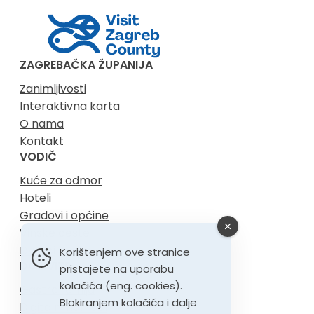
ZAGREBAČKA ŽUPANIJA
Zanimljivosti
Interaktivna karta
O nama
Kontakt
VODIČ
Kuće za odmor
Hoteli
Gradovi i općine
Vinske ceste
Dvorci
Korištenjem ove stranice
DOŽIVITE
pristajete na uporabu
kolačića (eng. cookies).
Gastronomija
Blokiranjem kolačića i dalje
Digitalni nomadi