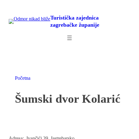
Skoči
do
Turistička zajednica
sadržaja
zagrebačke županije
Početna
Šumski dvor Kolarić
Adresa:
Ivančići 39, Jastrebarsko