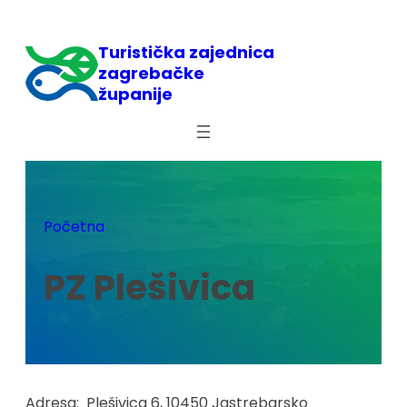
Skoči
do
Turistička zajednica
sadržaja
zagrebačke
županije
Početna
PZ Plešivica
Adresa:
Plešivica 6, 10450 Jastrebarsko