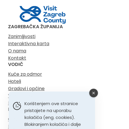
ZAGREBAČKA ŽUPANIJA
Zanimljivosti
Interaktivna karta
O nama
Kontakt
VODIČ
Kuće za odmor
Hoteli
Gradovi i općine
Vinske ceste
Dvorci
Korištenjem ove stranice
DOŽIVITE
pristajete na uporabu
kolačića (eng. cookies).
Gastronomija
Blokiranjem kolačića i dalje
Digitalni nomadi