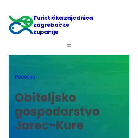
Skoči
do
Turistička zajednica
sadržaja
zagrebačke
županije
Početna
Obiteljsko
gospodarstvo
Jarec-Kure