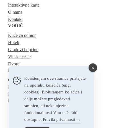
Interaktivna karta
O nama
Kontakt
VODIČ
Kuće za odmor
Hoteli
Gradovi i općine
Vinske ceste
Dvorci
DOŽIVITE
Korištenjem ove stranice pristajete
Gastronomija
na uporabu kolačića (eng.
Digitalni nomadi
cookies). Blokiranjem kolačića i
Dan u Zagrebačkoj županiji
dalje možete pregledavati
DRUŠTVENE MREŽE
stranicu, ali neke njezine
funkcionalnosti Vam neće biti
dostupne.
Pravila privatnosti →