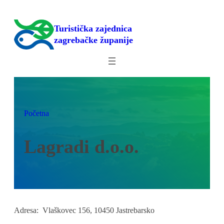
Skoči
do
Turistička zajednica
sadržaja
zagrebačke županije
Početna
Lagradi d.o.o.
Adresa:
Vlaškovec 156, 10450 Jastrebarsko