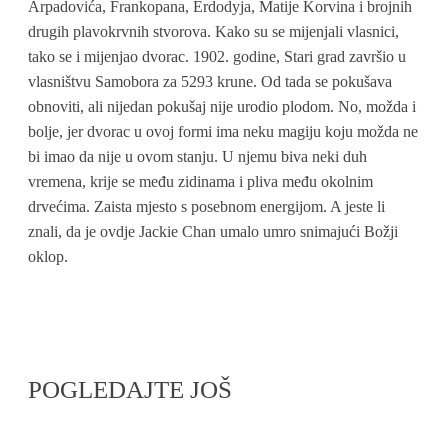
Arpadovića, Frankopana, Erdodyja, Matije Korvina i brojnih
drugih plavokrvnih stvorova. Kako su se mijenjali vlasnici,
tako se i mijenjao dvorac. 1902. godine, Stari grad završio u
vlasništvu Samobora za 5293 krune. Od tada se pokušava
obnoviti, ali nijedan pokušaj nije urodio plodom. No, možda i
bolje, jer dvorac u ovoj formi ima neku magiju koju možda ne
bi imao da nije u ovom stanju. U njemu biva neki duh
vremena, krije se među zidinama i pliva među okolnim
drvećima. Zaista mjesto s posebnom energijom. A jeste li
znali, da je ovdje Jackie Chan umalo umro snimajući Božji
oklop.
POGLEDAJTE JOŠ