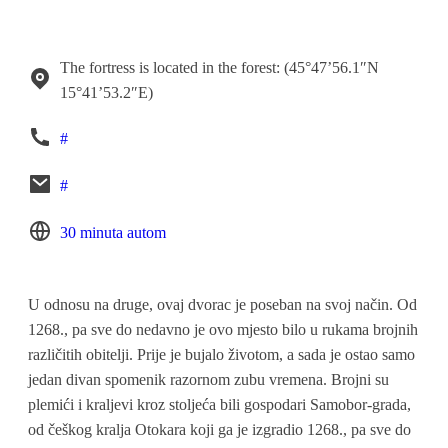
The fortress is located in the forest: (45°47’56.1″N
15°41’53.2″E)
#
#
30 minuta autom
U odnosu na druge, ovaj dvorac je poseban na svoj način. Od
1268., pa sve do nedavno je ovo mjesto bilo u rukama brojnih
različitih obitelji. Prije je bujalo životom, a sada je ostao samo
jedan divan spomenik razornom zubu vremena. Brojni su
plemići i kraljevi kroz stoljeća bili gospodari Samobor-grada,
od češkog kralja Otokara koji ga je izgradio 1268., pa sve do