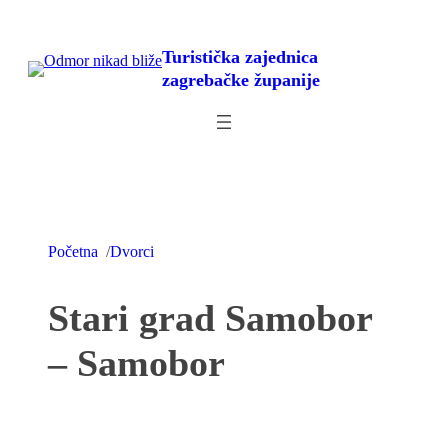
Skoči
do
Turistička zajednica
sadržaja
zagrebačke županije
/
Početna
Dvorci
Stari grad Samobor
– Samobor