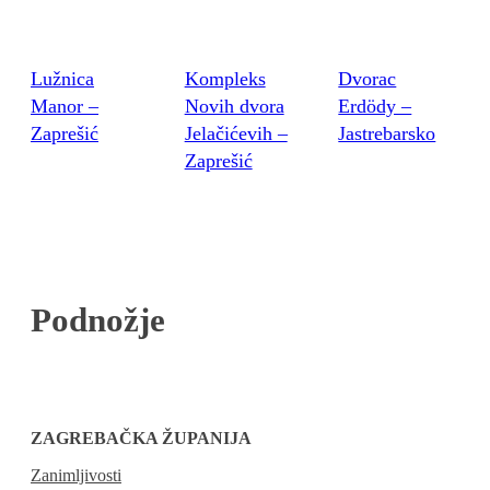
Lužnica
Kompleks
Dvorac
Manor –
Novih dvora
Erdödy –
Zaprešić
Jelačićevih –
Jastrebarsko
Zaprešić
Podnožje
ZAGREBAČKA ŽUPANIJA
Zanimljivosti