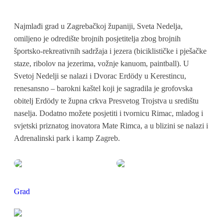
Najmlađi grad u Zagrebačkoj županiji, Sveta Nedelja,
omiljeno je odredište brojnih posjetitelja zbog brojnih
športsko-rekreativnih sadržaja i jezera (biciklističke i pješačke
staze, ribolov na jezerima, vožnje kanuom, paintball). U
Svetoj Nedelji se nalazi i Dvorac Erdödy u Kerestincu,
renesansno – barokni kaštel koji je sagradila je grofovska
obitelj Erdödy te župna crkva Presvetog Trojstva u središtu
naselja. Dodatno možete posjetiti i tvornicu Rimac, mladog i
svjetski priznatog inovatora Mate Rimca, a u blizini se nalazi i
Adrenalinski park i kamp Zagreb.
Grad