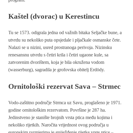
Kaštel (dvorac) u Kerestincu
Tu se 1573. odigrala jedna od važnih bitaka Seljačke bune, a
utvrdu su nekoliko puta opsjedale i pljačkale osmanske čete.
Nalazi se u nizini, usred prostranoga perivoja. Nizinsku
renesansnu utvrdu s četiri krila i četiri ugaone kule, sa
zatvorenim dvorištem, koja je bila okružena vodom
(wasserburg), sagradila je grofovska obitelj Erdödy.
Ornitološki rezervat Sava – Strmec
Vodo-zaštitno područje Strmca uz Savu, proglašeno je 1971.
godine ornitološkim rezervatom. Površine je 287 ha.
Jedinstveno je stanište brojnih vrsta ptica među kojima i
nekoliko rijetkih. Naročita vrijednost ovog područja u
europskim razmjerima je gniježđenje rijetke vrste ptice –