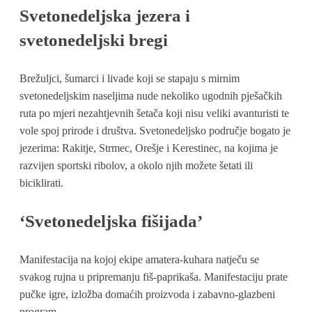
Svetonedeljska jezera i
svetonedeljski bregi
Brežuljci, šumarci i livade koji se stapaju s mirnim
svetonedeljskim naseljima nude nekoliko ugodnih pješačkih
ruta po mjeri nezahtjevnih šetača koji nisu veliki avanturisti te
vole spoj prirode i društva. Svetonedeljsko područje bogato je
jezerima: Rakitje, Strmec, Orešje i Kerestinec, na kojima je
razvijen sportski ribolov, a okolo njih možete šetati ili
biciklirati.
‘Svetonedeljska fišijada’
Manifestacija na kojoj ekipe amatera-kuhara natječu se
svakog rujna u pripremanju fiš-paprikaša. Manifestaciju prate
pučke igre, izložba domaćih proizvoda i zabavno-glazbeni
program.