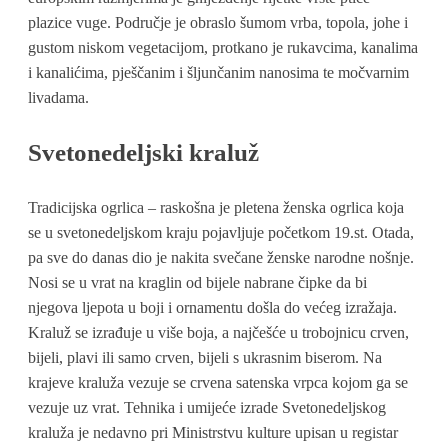
plazice vuge. Područje je obraslo šumom vrba, topola, johe i
gustom niskom vegetacijom, protkano je rukavcima, kanalima
i kanalićima, pješčanim i šljunčanim nanosima te močvarnim
livadama.
Svetonedeljski kraluž
Tradicijska ogrlica – raskošna je pletena ženska ogrlica koja
se u svetonedeljskom kraju pojavljuje početkom 19.st. Otada,
pa sve do danas dio je nakita svečane ženske narodne nošnje.
Nosi se u vrat na kraglin od bijele nabrane čipke da bi
njegova ljepota u boji i ornamentu došla do većeg izražaja.
Kraluž se izrađuje u više boja, a najčešće u trobojnicu crven,
bijeli, plavi ili samo crven, bijeli s ukrasnim biserom. Na
krajeve kraluža vezuje se crvena satenska vrpca kojom ga se
vezuje uz vrat. Tehnika i umijeće izrade Svetonedeljskog
kraluža je nedavno pri Ministrstvu kulture upisan u registar