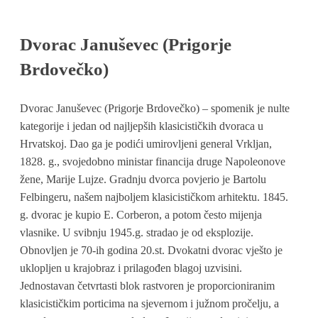
Dvorac Januševec (Prigorje
Brdovečko)
Dvorac Januševec (Prigorje Brdovečko) – spomenik je nulte
kategorije i jedan od najljepših klasicističkih dvoraca u
Hrvatskoj. Dao ga je podići umirovljeni general Vrkljan,
1828. g., svojedobno ministar financija druge Napoleonove
žene, Marije Lujze. Gradnju dvorca povjerio je Bartolu
Felbingeru, našem najboljem klasicističkom arhitektu. 1845.
g. dvorac je kupio E. Corberon, a potom često mijenja
vlasnike. U svibnju 1945.g. stradao je od eksplozije.
Obnovljen je 70-ih godina 20.st. Dvokatni dvorac vješto je
uklopljen u krajobraz i prilagođen blagoj uzvisini.
Jednostavan četvrtasti blok rastvoren je proporcioniranim
klasicističkim porticima na sjevernom i južnom pročelju, a