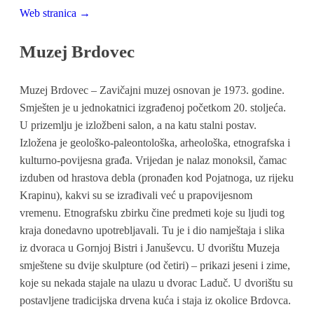
Web stranica →
Muzej Brdovec
Muzej Brdovec – Zavičajni muzej osnovan je 1973. godine.
Smješten je u jednokatnici izgrađenoj početkom 20. stoljeća.
U prizemlju je izložbeni salon, a na katu stalni postav.
Izložena je geološko-paleontološka, arheološka, etnografska i
kulturno-povijesna građa. Vrijedan je nalaz monoksil, čamac
izduben od hrastova debla (pronađen kod Pojatnoga, uz rijeku
Krapinu), kakvi su se izrađivali već u prapovijesnom
vremenu. Etnografsku zbirku čine predmeti koje su ljudi tog
kraja donedavno upotrebljavali. Tu je i dio namještaja i slika
iz dvoraca u Gornjoj Bistri i Januševcu. U dvorištu Muzeja
smještene su dvije skulpture (od četiri) – prikazi jeseni i zime,
koje su nekada stajale na ulazu u dvorac Laduč. U dvorištu su
postavljene tradicijska drvena kuća i staja iz okolice Brdovca.