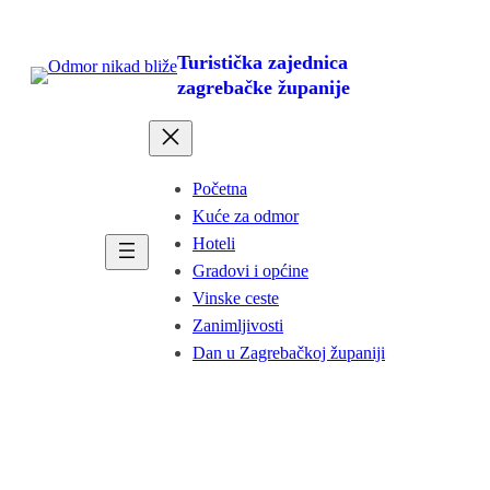
Skoči
do
Turistička zajednica
sadržaja
zagrebačke županije
Početna
Kuće za odmor
Hoteli
Gradovi i općine
Vinske ceste
Zanimljivosti
Dan u Zagrebačkoj županiji