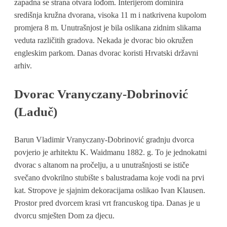
zapadna se strana otvara lođom. Interijerom dominira
središnja kružna dvorana, visoka 11 m i natkrivena kupolom
promjera 8 m. Unutrašnjost je bila oslikana zidnim slikama
veduta različitih gradova. Nekada je dvorac bio okružen
engleskim parkom. Danas dvorac koristi Hrvatski državni
arhiv.
Dvorac Vranyczany-Dobrinović
(Laduč)
Barun Vladimir Vranyczany-Dobrinović gradnju dvorca
povjerio je arhitektu K. Waidmanu 1882. g. To je jednokatni
dvorac s altanom na pročelju, a u unutrašnjosti se ističe
svečano dvokrilno stubište s balustradama koje vodi na prvi
kat. Stropove je sjajnim dekoracijama oslikao Ivan Klausen.
Prostor pred dvorcem krasi vrt francuskog tipa. Danas je u
dvorcu smješten Dom za djecu.